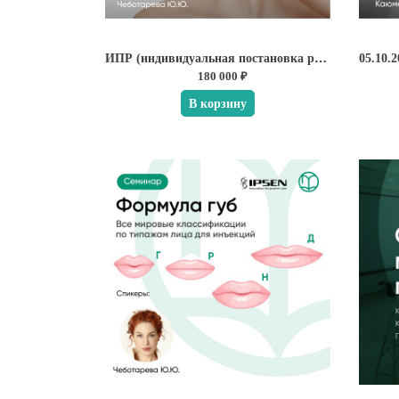
ИПР (индивидуальная постановка руки) от Юлии Чеботаревой
180 000 ₽
В корзину